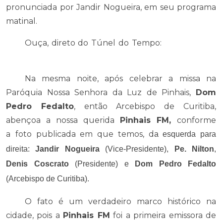
pronunciada por Jandir Nogueira, em seu programa
matinal.
Primeiras
Ouça, direto do Túnel do Tempo:
palavras ditas na Pinhais FM
Na mesma noite, após celebrar a missa na
Paróquia Nossa Senhora da Luz de Pinhais,
Dom
Pedro Fedalto
, então Arcebispo de Curitiba,
abençoa a nossa querida
Pinhais FM,
conforme
a
foto publicada em que temos, d
a esquerda para
direita:
Jandir Nogueira
(Vice-Presidente),
Pe. Nilton
,
Denis Coscrato
(Presidente) e
Dom Pedro Fedalto
(Arcebispo de Curitiba).
O fato é um verdadeiro marco histórico na
cidade, pois a
Pinhais FM
foi a primeira emissora de