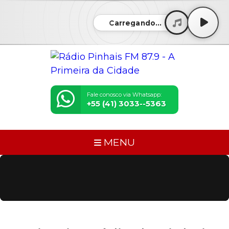
Carregando...
Fale conosco via Whatsapp:
+55 (41) 3033--5363
MENU