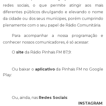
redes sociais, o que permite atingir aos mais
diferentes públicos divulgando e elevando o nome
da cidade ou dos seus munícipes, porém cumprindo
plenamente com o seu papel de Rádio Comunitária.
Para acompanhar a nossa programação e
conhecer nossos comunicadores, é só acessar:
O
site
da Rádio Pinhais FM 87,9:
https://www.pinhaisfm.com.br/
Ou baixar o
aplicativo
da Pinhais FM no Google
Play:
https://play.google.com/store/apps/details?
id=br.com.radiosapp5.rdiopinhaisfm
Ou, ainda, nas
Redes Sociais
:
INSTAGRAM
: