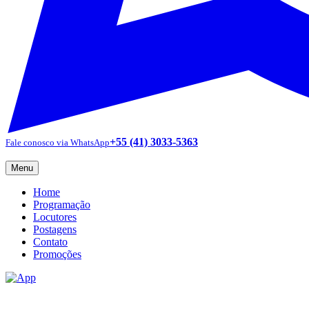
+55 (41) 3033-5363
Fale conosco via WhatsApp
Menu
Home
Programação
Locutores
Postagens
Contato
Promoções